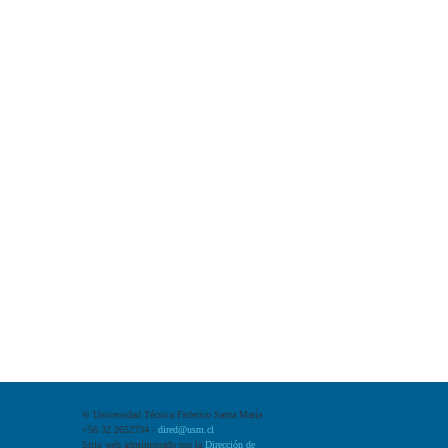
©
Universidad Técnica Federico Santa María
+56 32 2652734 -
dired@usm.cl
Sitio web administrado por la
Dirección de