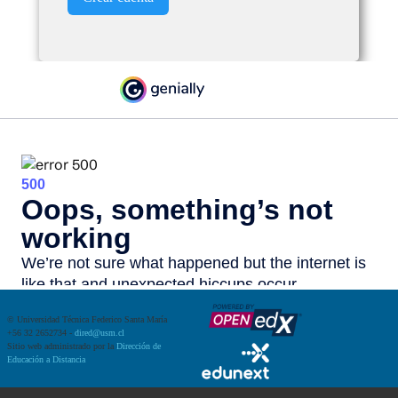
©
Universidad Técnica Federico Santa María
+56 32 2652734 -
dired@usm.cl
Sitio web administrado por la
Dirección de
Educación a Distancia